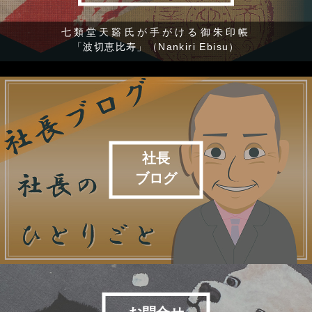
七類堂天谿氏が手がける御朱印帳
「波切恵比寿」（Nankiri Ebisu）
社長
ブログ