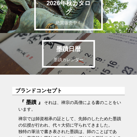
2026年秋カタロ
グ
絶賛販売中！
墨蹟日暦
墨蹟カレンダー
ブランドコンセプト
『 墨蹟 』
それは、禅宗の高僧による書のことをい
います。
禅宗では師資相承の証として、先師のしたためた墨蹟
の伝授が行われ、代々大切に守られてきました。
独特の筆法で書き表された墨蹟は、師のことばであ