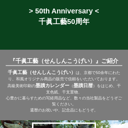
> 50th Anniversary <
千眞工藝50周年
『千眞工藝（せんしんこうげい）』ご紹介
千眞工藝（せんしんこうげい）
は、京都で50余年にわた
り、和風オリジナル商品の販売で信頼をいただいております。
墨蹟カレンダー
墨蹟日暦
高級美術印刷の
（
）をはじめ、干
支色紙、干支置物、
心豊かに暮らすための写経用品など、数々の当社製品をどうぞご
覧ください。
還暦のお祝いや、記念品にもどうぞ。